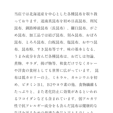
当店では北海道産を中心とした各種昆布を取り扱
っております。道南真昆布を初め日高昆布、利尻
昆布、釧路棹前昆布（長昆布）、羅臼昆布、がご
め昆布、加工品では結び昆布、刻み昆布、おぼろ
昆布、とろろ昆布、白板昆布、塩昆布、おやつ昆
布、昆布粉、すき昆布等です。味の基本となる、
うまみ成分を含んだ各種昆布は、おだしは勿論、
煮物、サラダ、揚げ物等、和食だけでなくカレー
や洋食の食材としても世界に広がっています。
昆
布は低カロリーの上、ミネラル、カルシウムを初
め、ビタミンＢ1，Ｂ2やヨウ素の他、食物繊維も
たっぷりと、また老化防止に効果があるといわれ
るフコイダンなども含まれています。弱アルカリ
性で抗アレルギー成分をも含んだ昆布は健康的な
生活を送るための最適な食品と言えるでしょう。