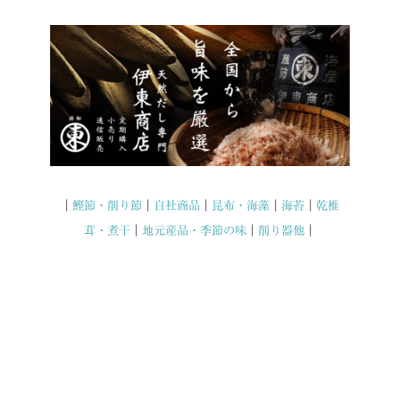
｜
鰹節・削り節
｜
自社商品
｜
昆布・海藻
｜
海苔
｜
乾椎
茸・煮干
｜
地元産品・季節の味
｜
削り器他
｜